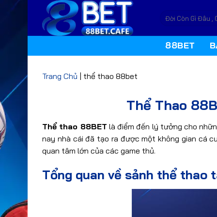
Skip
to
content
88BET
B
Trang Chủ
|
thể thao 88bet
Thể Thao 88B
Thể thao 88BET
là điểm đến lý tưởng cho những
nay nhà cái đã tạo ra được một không gian cá c
quan tâm lớn của các game thủ.
Tổng quan về sảnh thể thao t