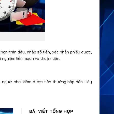
họn trận đấu, nhập số tiền, xác nhận phiếu cược,
i nghiệm liền mạch và thuận tiện.
o người chơi kiếm được tiền thưởng hấp dẫn. Hãy
BÀI VIẾT TỔNG HỢP