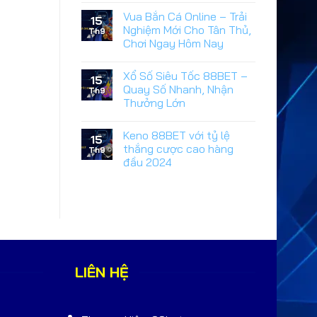
Vua Bắn Cá Online – Trải
15
Nghiệm Mới Cho Tân Thủ,
Th9
Chơi Ngay Hôm Nay
Xổ Số Siêu Tốc 88BET –
15
Quay Số Nhanh, Nhận
Th9
Thưởng Lớn
Keno 88BET với tỷ lệ
15
thắng cược cao hàng
Th9
đầu 2024
LIÊN HỆ