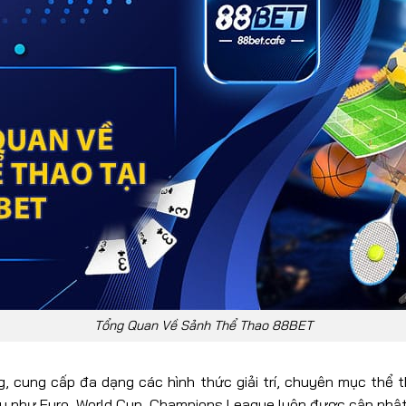
Tổng Quan Về Sảnh Thể Thao 88BET
g, cung cấp đa dạng các hình thức giải trí, chuyên mục thể t
ầu như Euro, World Cup, Champions League luôn được cập nhật