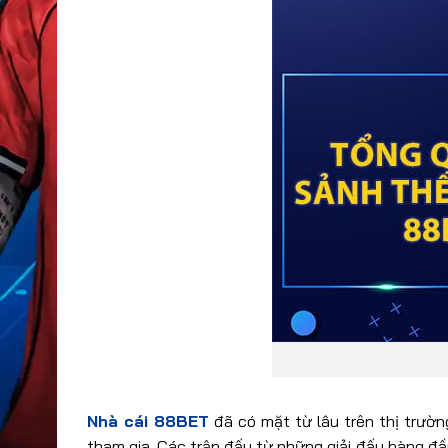
Nhà cái 88BET
đã có mặt từ lâu trên thị trườn
tham gia. Các trận đấu từ những giải đấu hàng đ