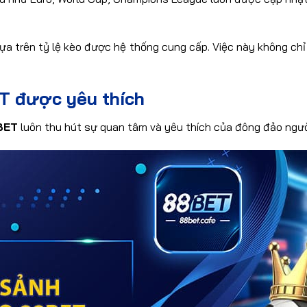
a trên tỷ lệ kèo được hệ thống cung cấp. Việc này không chỉ
ET được yêu thích
BET
luôn thu hút sự quan tâm và yêu thích của đông đảo ngườ