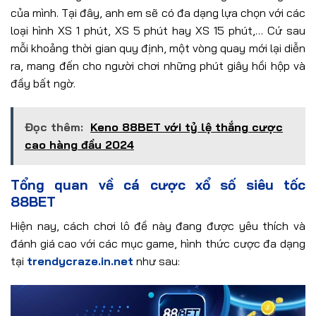
của mình. Tại đây, anh em sẽ có đa dạng lựa chọn với các
loại hình XS 1 phút, XS 5 phút hay XS 15 phút,… Cứ sau
mỗi khoảng thời gian quy định, một vòng quay mới lại diễn
ra, mang đến cho người chơi những phút giây hồi hộp và
đầy bất ngờ.
Đọc thêm:
Keno 88BET với tỷ lệ thắng cược
cao hàng đầu 2024
Tổng quan về cá cược xổ số siêu tốc
88BET
Hiện nay, cách chơi lô đề này đang được yêu thích và
đánh giá cao với các mục game, hình thức cược đa dạng
tại
trendycraze.in.net
như sau: