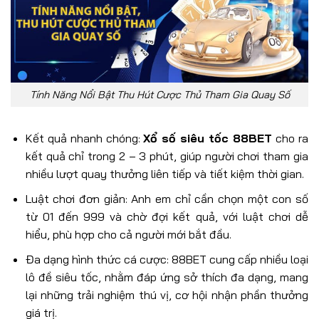
Tính Năng Nổi Bật Thu Hút Cược Thủ Tham Gia Quay Số
Kết quả nhanh chóng:
Xổ số siêu tốc 88BET
cho ra
kết quả chỉ trong 2 – 3 phút, giúp người chơi tham gia
nhiều lượt quay thưởng liên tiếp và tiết kiệm thời gian.
Luật chơi đơn giản: Anh em chỉ cần chọn một con số
từ 01 đến 999 và chờ đợi kết quả, với luật chơi dễ
hiểu, phù hợp cho cả người mới bắt đầu.
Đa dạng hình thức cá cược: 88BET cung cấp nhiều loại
lô đề siêu tốc, nhằm đáp ứng sở thích đa dạng, mang
lại những trải nghiệm thú vị, cơ hội nhận phần thưởng
giá trị.