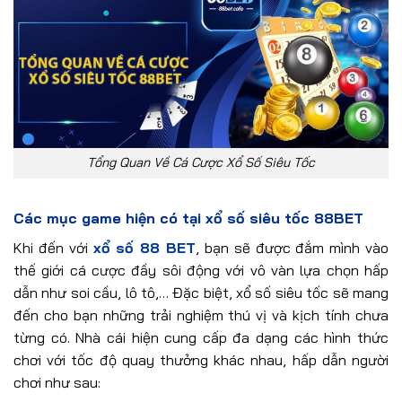
Tổng Quan Về Cá Cược Xổ Số Siêu Tốc
Các mục game hiện có tại xổ số siêu tốc 88BET
Khi đến với
xổ số 88 BET
, bạn sẽ được đắm mình vào
thế giới cá cược đầy sôi động với vô vàn lựa chọn hấp
dẫn như soi cầu, lô tô,… Đặc biệt, xổ số siêu tốc sẽ mang
đến cho bạn những trải nghiệm thú vị và kịch tính chưa
từng có. Nhà cái hiện cung cấp đa dạng các hình thức
chơi với tốc độ quay thưởng khác nhau, hấp dẫn người
chơi như sau: