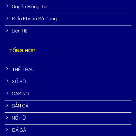
Quyền Riêng Tư
Điều Khoản Sử Dụng
Liên Hệ
TỔNG HỢP
THỂ THAO
XỔ SỐ
CASINO
BẮN CÁ
NỔ HŨ
ĐÁ GÀ