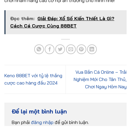
chơi nhằm nâng cao cơ hội ăn thưởng cho mình nhé!
Đọc thêm:
Giải Đáp: Xổ Số Kiến Thiết Là Gì?
Cách Cá Cược Cùng 88BET
Vua Bắn Cá Online – Trải
Keno 88BET với tỷ lệ thắng
Nghiệm Mới Cho Tân Thủ,
cược cao hàng đầu 2024
Chơi Ngay Hôm Nay
Để lại một bình luận
Bạn phải
đăng nhập
để gửi bình luận.