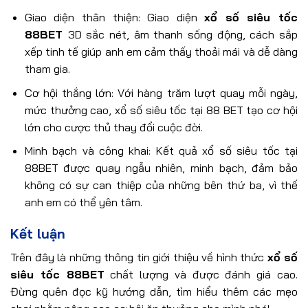
Giao diện thân thiện: Giao diện
xổ số siêu tốc
88BET
3D sắc nét, âm thanh sống động, cách sắp
xếp tinh tế giúp anh em cảm thấy thoải mái và dễ dàng
tham gia.
Cơ hội thắng lớn: Với hàng trăm lượt quay mỗi ngày,
mức thưởng cao, xổ số siêu tốc tại 88 BET tạo cơ hội
lớn cho cược thủ thay đổi cuộc đời.
Minh bạch và công khai: Kết quả xổ số siêu tốc tại
88BET được quay ngẫu nhiên, minh bạch, đảm bảo
không có sự can thiệp của những bên thứ ba, vì thế
anh em có thể yên tâm.
Kết luận
Trên đây là những thông tin giới thiệu về hình thức
xổ số
siêu tốc 88BET
chất lượng và được đánh giá cao.
Đừng quên đọc kỹ hướng dẫn, tìm hiểu thêm các mẹo