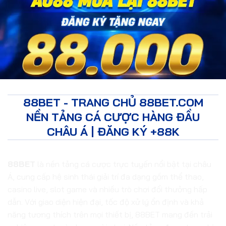
88BET - TRANG CHỦ 88BET.COM
NỀN TẢNG CÁ CƯỢC HÀNG ĐẦU
CHÂU Á | ĐĂNG KÝ +88K
88BET
là nền tảng cá cược trực tuyến nổi bật tại châu
Á, cung cấp hệ sinh thái giải trí đa dạng gồm thể thao,
casino live, slot game và nhiều trò chơi đổi thưởng hấp
dẫn. Với giao diện hiện đại, tốc độ xử lý ổn định và khả
năng tương thích trên mọi thiết bị, 88BET mang đến trải