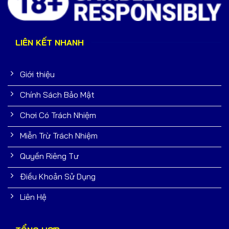
LIÊN KẾT NHANH
Giới thiệu
Chính Sách Bảo Mật
Chơi Có Trách Nhiệm
Miễn Trừ Trách Nhiệm
Quyền Riêng Tư
Điều Khoản Sử Dụng
Liên Hệ