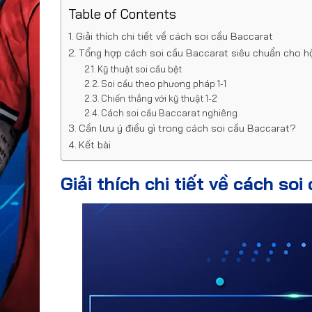
Table of Contents
Giải thích chi tiết về cách soi cầu Baccarat
Tổng hợp cách soi cầu Baccarat siêu chuẩn cho hộ
Kỹ thuật soi cầu bệt
Soi cầu theo phương pháp 1-1
Chiến thắng với kỹ thuật 1-2
Cách soi cầu Baccarat nghiêng
Cần lưu ý điều gì trong cách soi cầu Baccarat?
Kết bài
Giải thích chi tiết về cách so