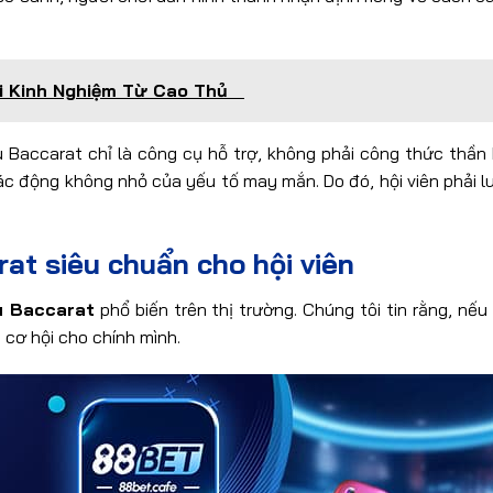
ỏi Kinh Nghiệm Từ Cao Thủ
ầu Baccarat chỉ là công cụ hỗ trợ, không phải công thức thầ
ác động không nhỏ của yếu tố may mắn. Do đó, hội viên phải l
at siêu chuẩn cho hội viên
u Baccarat
phổ biến trên thị trường. Chúng tôi tin rằng, nếu
 cơ hội cho chính mình.