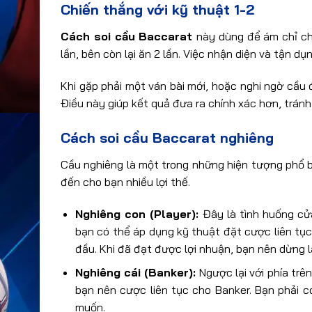
Chiến thắng với kỹ thuật 1-2
Cách soi cầu Baccarat
này dùng để ám chỉ chu
lần, bên còn lại ăn 2 lần. Việc nhận diện và tận d
Khi gặp phải một ván bài mới, hoặc nghi ngờ cầu 
Điều này giúp kết quả đưa ra chính xác hơn, trán
Cách soi cầu Baccarat nghiêng
Cầu nghiêng là một trong những hiện tượng phổ b
đến cho bạn nhiều lợi thế.
Nghiêng con (Player):
Đây là tình huống cửa
bạn có thể áp dụng kỹ thuật đặt cược liên tục
đầu. Khi đã đạt được lợi nhuận, bạn nên dừng l
Nghiêng cái (Banker):
Ngược lại với phía trê
bạn nên cược liên tục cho Banker. Bạn phải c
muốn.