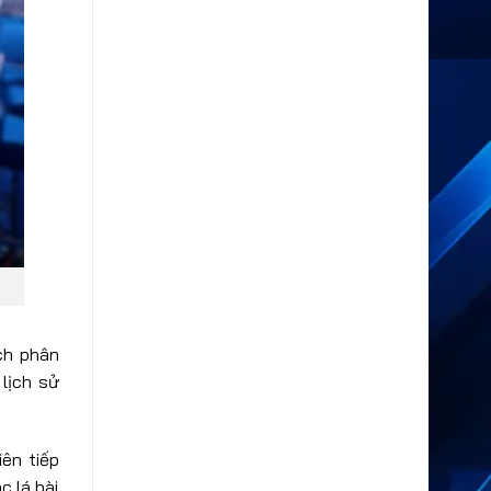
ch phân
lịch sử
iên tiếp
c lá bài