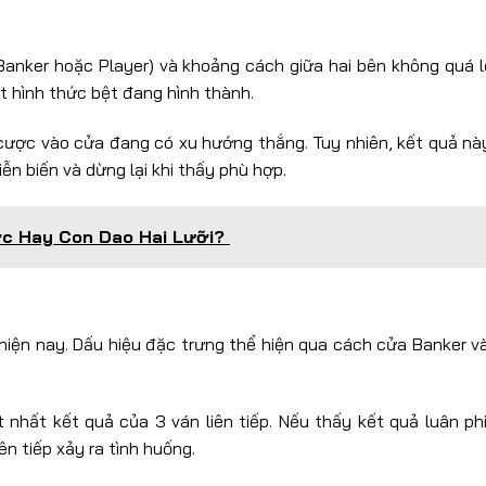
(Banker hoặc Player) và khoảng cách giữa hai bên không quá 
ột hình thức bệt đang hình thành.
 cược vào cửa đang có xu hướng thắng. Tuy nhiên, kết quả n
iễn biến và dừng lại khi thấy phù hợp.
ợc Hay Con Dao Hai Lưỡi?
hiện nay. Dấu hiệu đặc trưng thể hiện qua cách cửa Banker v
ít nhất kết quả của 3 ván liên tiếp. Nếu thấy kết quả luân p
ên tiếp xảy ra tình huống.