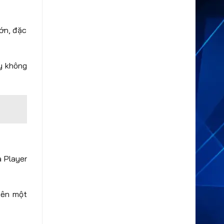
lớn, đặc
ày không
à Player
hiên một