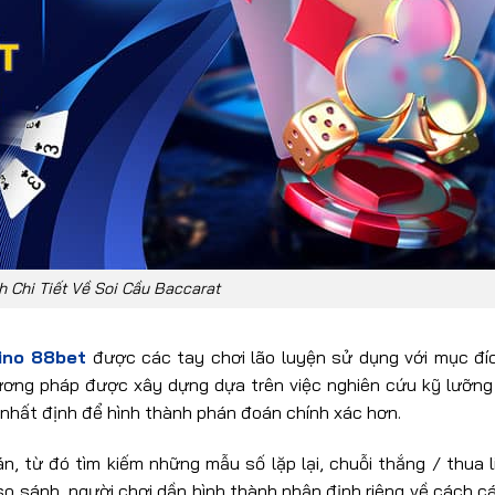
ch Chi Tiết Về Soi Cầu Baccarat
ino 88bet
được các tay chơi lão luyện sử dụng với mục đí
hương pháp được xây dựng dựa trên việc nghiên cứu kỹ lưỡng 
 nhất định để hình thành phán đoán chính xác hơn.
án, từ đó tìm kiếm những mẫu số lặp lại, chuỗi thắng / thua l
so sánh, người chơi dần hình thành nhận định riêng về cách cá