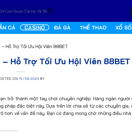
ẮN CÁ
CASINO
ĐÁ GÀ
THỂ THAO
XỔ SỐ
 – Hỗ Trợ Tối Ưu Hội Viên 88BET
 – Hỗ Trợ Tối Ưu Hội Viên 88BET
OSTED ON
15/09/2024
BY
ạn trở thành một tay chơi chuyên nghiệp. Hàng ngàn người c
pháp đặc biệt này. Dựa trên lời chia sẻ từ các chuyên gia, 
ểu rõ hơn về vấn đề này. Bạn có đang mong chờ những điều nhà