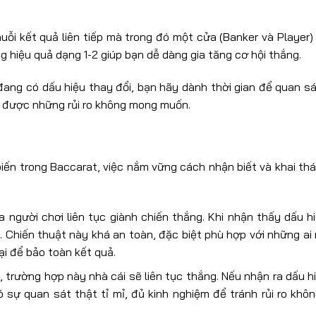
ỗi kết quả liên tiếp mà trong đó một cửa (Banker và Player)
ụng hiệu quả dạng 1-2 giúp bạn dễ dàng gia tăng cơ hội thắng.
đang có dấu hiệu thay đổi, bạn hãy dành thời gian để quan s
h được những rủi ro không mong muốn.
iến trong Baccarat, việc nắm vững cách nhận biết và khai t
 người chơi liên tục giành chiến thắng. Khi nhận thấy dấu h
. Chiến thuật này khá an toàn, đặc biệt phù hợp với những ai
ại để bảo toàn kết quả.
n, trường hợp này nhà cái sẽ liên tục thắng. Nếu nhận ra dấu h
ó sự quan sát thật tỉ mỉ, đủ kinh nghiệm để tránh rủi ro kh